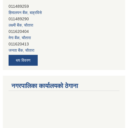
हिमालयन बैंक, बाह्रविसे
011489290
लक्ष्मी बैंक, चाैतारा
011620404
मेगा बैंक, चाैतारा
011620413
जनता बैंक, चाैतारा
011620406
देव विकास बैंक, बाह्रविसे
थप विवरण
011401005
देव विकास बैंक, जलविरे
011403051
सिभिल बैंक, मेलम्ची
नगरपालिका कार्यालयको ठेगाना
011401055
नेपाल क्रेडिट एण्ड कमर्स बैंक, चाैतारा
011620402
यति विकास बैंक, मांखा
011482150
प्रभु बैंक, बाह्रविसे
011489259