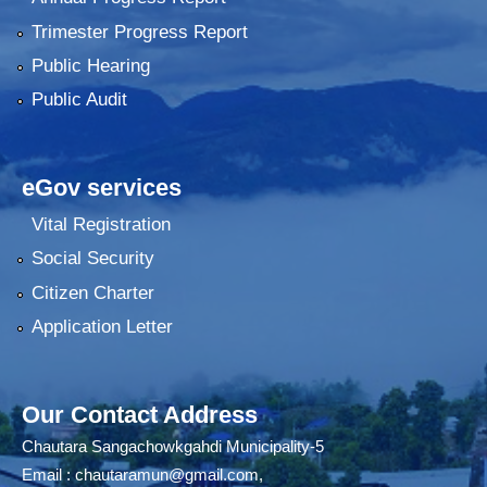
Trimester Progress Report
Public Hearing
Public Audit
eGov services
Vital Registration
Social Security
Citizen Charter
Application Letter
Our Contact Address
Chautara Sangachowkgahdi Municipality-5
Email :
chautaramun@gmail.com
,