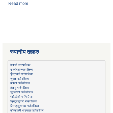
Read more
about चौतारा साँगाचोकगढी नगरपालिकामा दोश्रो
चौमासिक सामाजिक सुरक्षा भत्ता वितरण सुरु
स्थानीय तहहरु
मेलम्ची नगरपालिका
बाह्रविसे नगरपालिका
जुगल गाउँपालिका
हेलम्बु गाउँपालिका
भोटेकोशी गाउँपालिका
त्रिपुरासुन्दरी गाउँपालिका
लिसङ्खु पाखर गाउँपालिका
पाँचपोखरी थाङपाल गाउँपालिका