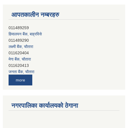
आपतकालीन नम्बरहरु
हिमालयन बैंक, बाह्रविसे
011489290
लक्ष्मी बैंक, चाैतारा
011620404
मेगा बैंक, चाैतारा
011620413
जनता बैंक, चाैतारा
011620406
देव विकास बैंक, बाह्रविसे
more
011401005
देव विकास बैंक, जलविरे
011403051
सिभिल बैंक, मेलम्ची
नगरपालिका कार्यालयको ठेगाना
011401055
नेपाल क्रेडिट एण्ड कमर्स बैंक, चाैतारा
011620402