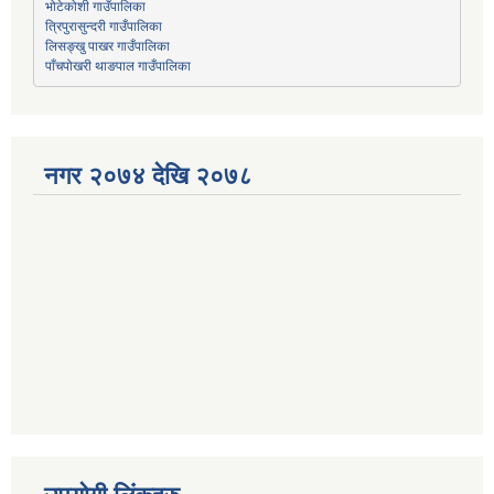
भोटेकोशी गाउँपालिका
त्रिपुरासुन्दरी गाउँपालिका
लिसङ्खु पाखर गाउँपालिका
पाँचपोखरी थाङपाल गाउँपालिका
नगर २०७४ देखि २०७८