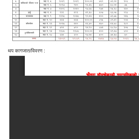
थप कागजात/विवरण :