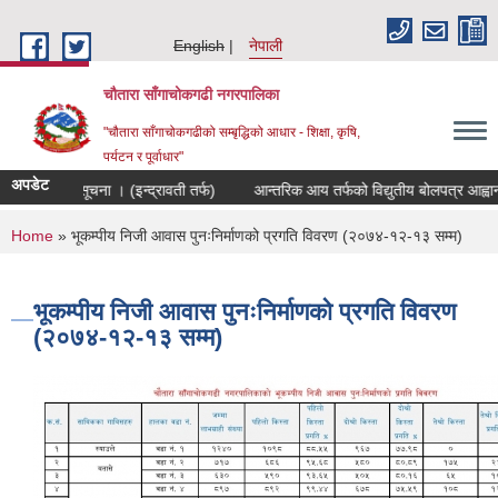
Skip to main content
English
नेपाली
चौतारा साँगाचोकगढी नगरपालिका
"चौतारा साँगाचोकगढीको सम्बृद्धिको आधार - शिक्षा, कृषि,
पर्यटन र पूर्वाधार"
अपडेट
 सम्बन्धी सूचना । (इन्द्रावती तर्फ)
आन्तरिक आय तर्फको विद्युतीय बोलपत्र आह्वान सम्
You are here
Home
» भूकम्पीय निजी आवास पुनःनिर्माणको प्रगति विवरण (२०७४-१२-१३ सम्म)
भूकम्पीय निजी आवास पुनःनिर्माणको प्रगति विवरण
(२०७४-१२-१३ सम्म)