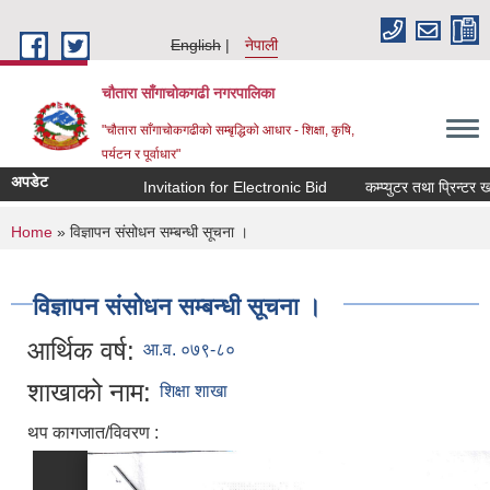
Skip to main content
English
नेपाली
चौतारा साँगाचोकगढी नगरपालिका
"चौतारा साँगाचोकगढीको सम्बृद्धिको आधार - शिक्षा, कृषि,
पर्यटन र पूर्वाधार"
अपडेट
Invitation for Electronic Bid
कम्प्युटर तथा प्रिन्टर खर
You are here
Home
» विज्ञापन संसोधन सम्बन्धी सूचना ।
विज्ञापन संसोधन सम्बन्धी सूचना ।
आर्थिक वर्ष:
आ.व. ०७९-८०
शाखाको नाम:
शिक्षा शाखा
थप कागजात/विवरण :