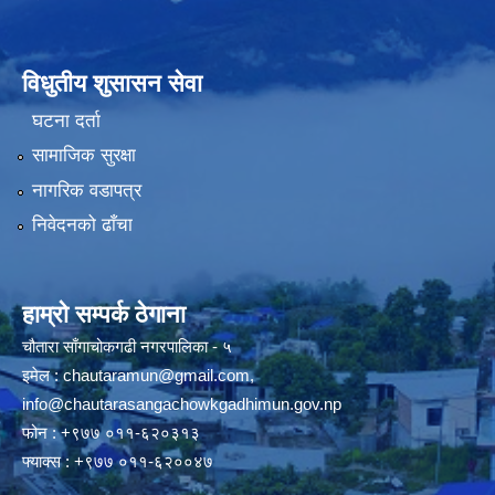
विधुतीय शुसासन सेवा
घटना दर्ता
सामाजिक सुरक्षा
नागरिक वडापत्र
निवेदनको ढाँचा
हाम्रो सम्पर्क ठेगाना
चौतारा साँगाचोकगढी नगरपालिका - ५
इमेल :
chautaramun@gmail.com
,
info@chautarasangachowkgadhimun.gov.np
फोन : +९७७ ०११-६२०३१३
फ्याक्स : +९७७ ०११-६२००४७