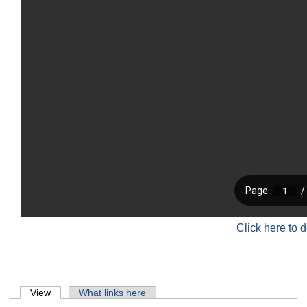
Click here to 
Primary tabs
View
(active tab)
What links here