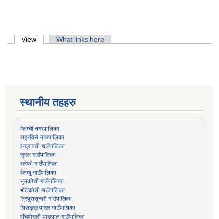
Primary tabs
View
(active tab)
What links here
स्थानीय तहहरु
मेलम्ची नगरपालिका
बाह्रविसे नगरपालिका
जुगल गाउँपालिका
हेलम्बु गाउँपालिका
भोटेकोशी गाउँपालिका
त्रिपुरासुन्दरी गाउँपालिका
लिसङ्खु पाखर गाउँपालिका
पाँचपोखरी थाङपाल गाउँपालिका