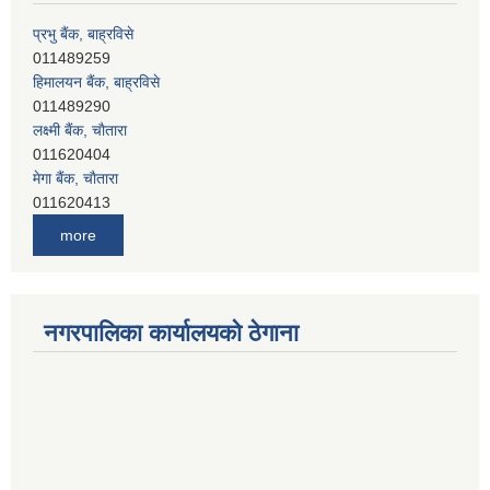
प्रभु बैंक, बाह्रविसे
011489259
हिमालयन बैंक, बाह्रविसे
011489290
लक्ष्मी बैंक, चाैतारा
011620404
मेगा बैंक, चाैतारा
011620413
जनता बैंक, चाैतारा
more
011620406
देव विकास बैंक, बाह्रविसे
011401005
देव विकास बैंक, जलविरे
नगरपालिका कार्यालयको ठेगाना
011403051
सिभिल बैंक, मेलम्ची
011401055
नेपाल क्रेडिट एण्ड कमर्स बैंक, चाैतारा
011620402
यति विकास बैंक, मांखा