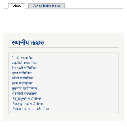
Primary tabs
View
(active tab)
What links here
स्थानीय तहहरु
मेलम्ची नगरपालिका
बाह्रविसे नगरपालिका
जुगल गाउँपालिका
हेलम्बु गाउँपालिका
भोटेकोशी गाउँपालिका
त्रिपुरासुन्दरी गाउँपालिका
लिसङ्खु पाखर गाउँपालिका
पाँचपोखरी थाङपाल गाउँपालिका