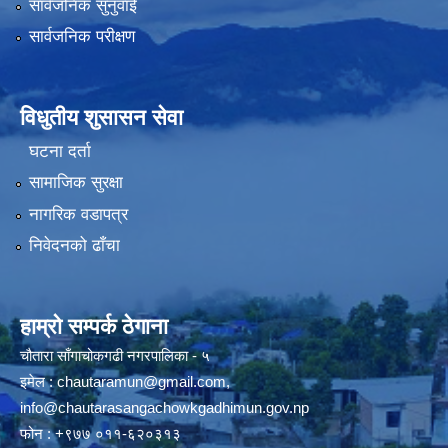
सार्वजनिक सुनुवाई
सार्वजनिक परीक्षण
विधुतीय शुसासन सेवा
घटना दर्ता
सामाजिक सुरक्षा
नागरिक वडापत्र
निवेदनको ढाँचा
हाम्रो सम्पर्क ठेगाना
चौतारा साँगाचोकगढी नगरपालिका - ५
इमेल :
chautaramun@gmail.com
,
info@chautarasangachowkgadhimun.gov.np
फोन : +९७७ ०११-६२०३१३