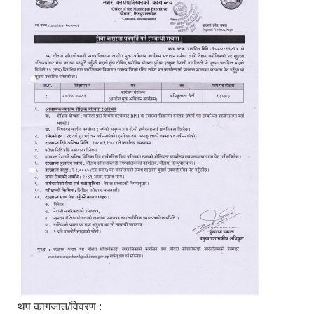
थप कागजात/विवरण :