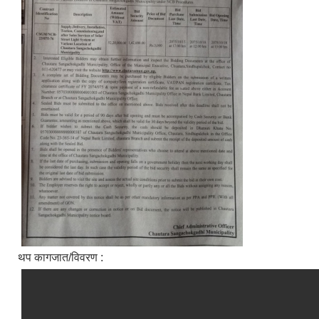
थप कागजात/विवरण :