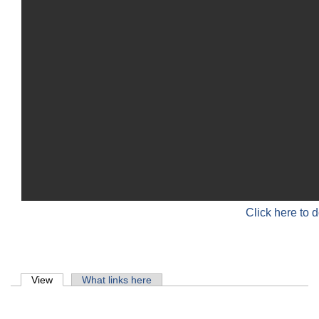
Click here to 
Primary tabs
View
(active tab)
What links here