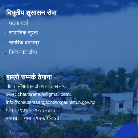
विधुतीय शुसासन सेवा
घटना दर्ता
सामाजिक सुरक्षा
नागरिक वडापत्र
निवेदनको ढाँचा
हाम्रो सम्पर्क ठेगाना
चौतारा साँगाचोकगढी नगरपालिका - ५
इमेल :
chautaramun@gmail.com
,
info@chautarasangachowkgadhimun.gov.np
फोन : +९७७ ०११-६२०३१३
फ्याक्स : +९७७ ०११-६२००४७