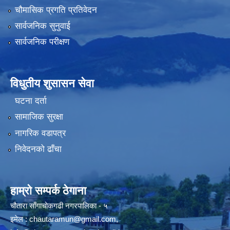
चौमासिक प्रगति प्रतिवेदन
सार्वजनिक सुनुवाई
सार्वजनिक परीक्षण
विधुतीय शुसासन सेवा
घटना दर्ता
सामाजिक सुरक्षा
नागरिक वडापत्र
निवेदनको ढाँचा
हाम्रो सम्पर्क ठेगाना
चौतारा साँगाचोकगढी नगरपालिका - ५
इमेल :
chautaramun@gmail.com
,