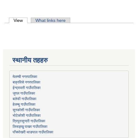
Primary tabs
View
(active tab)
What links here
स्थानीय तहहरु
मेलम्ची नगरपालिका
बाह्रविसे नगरपालिका
जुगल गाउँपालिका
हेलम्बु गाउँपालिका
भोटेकोशी गाउँपालिका
त्रिपुरासुन्दरी गाउँपालिका
लिसङ्खु पाखर गाउँपालिका
पाँचपोखरी थाङपाल गाउँपालिका