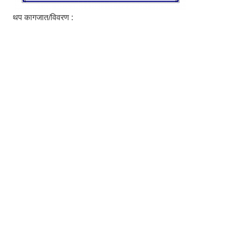
थप कागजात/विवरण :