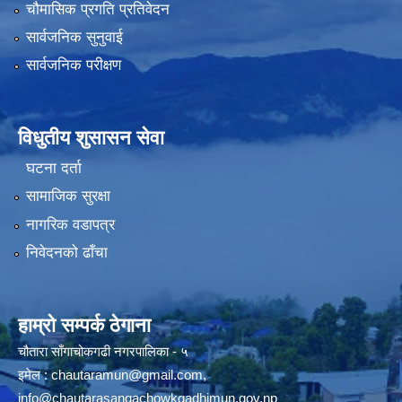
चौमासिक प्रगति प्रतिवेदन
सार्वजनिक सुनुवाई
सार्वजनिक परीक्षण
विधुतीय शुसासन सेवा
घटना दर्ता
सामाजिक सुरक्षा
नागरिक वडापत्र
निवेदनको ढाँचा
हाम्रो सम्पर्क ठेगाना
चौतारा साँगाचोकगढी नगरपालिका - ५
इमेल :
chautaramun@gmail.com
,
info@chautarasangachowkgadhimun.gov.np