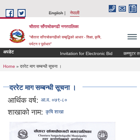
Skip to main content
English
नेपाली
चौतारा साँगाचोकगढी नगरपालिका
"चौतारा साँगाचोकगढीको सम्बृद्धिको आधार - शिक्षा, कृषि,
पर्यटन र पूर्वाधार"
अपडेट
Invitation for Electronic Bid
कम्प्युटर तथा 
You are here
Home
» दररेट माग सम्बन्धी सूचना ।
दररेट माग सम्बन्धी सूचना ।
आर्थिक वर्ष:
आ.व. ०७९-८०
शाखाको नाम:
कृषि शाखा