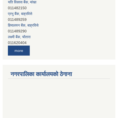
यति विकास बैंक, मांखा
011482150
प्रभु बैंक, बाह्रविसे
011489259
हिमालयन बैंक, बाह्रविसे
011489290
लक्ष्मी बैंक, चाैतारा
011620404
मेगा बैंक, चाैतारा
more
011620413
जनता बैंक, चाैतारा
011620406
देव विकास बैंक, बाह्रविसे
नगरपालिका कार्यालयको ठेगाना
011401005
देव विकास बैंक, जलविरे
011403051
सिभिल बैंक, मेलम्ची
011401055
नेपाल क्रेडिट एण्ड कमर्स बैंक, चाैतारा
011620402