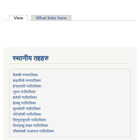
Primary tabs
View
(active tab)
What links here
स्थानीय तहहरु
मेलम्ची नगरपालिका
बाह्रविसे नगरपालिका
जुगल गाउँपालिका
हेलम्बु गाउँपालिका
भोटेकोशी गाउँपालिका
त्रिपुरासुन्दरी गाउँपालिका
लिसङ्खु पाखर गाउँपालिका
पाँचपोखरी थाङपाल गाउँपालिका