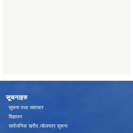
सिभिल बैंक, मेलम्ची
011401055
नेपाल क्रेडिट एण्ड कमर्स बैंक, चाैतारा
011620402
यति विकास बैंक, मांखा
011482150
प्रभु बैंक, बाह्रविसे
011489259
सूचनाहरु
सूचना तथा समाचार
विज्ञापन
सार्वजनिक खरीद /बोलपत्र सूचना