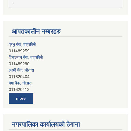
आपतकालीन नम्बरहरु
प्रभु बैंक, बाह्रविसे
011489259
हिमालयन बैंक, बाह्रविसे
011489290
लक्ष्मी बैंक, चाैतारा
011620404
मेगा बैंक, चाैतारा
011620413
जनता बैंक, चाैतारा
more
011620406
देव विकास बैंक, बाह्रविसे
011401005
देव विकास बैंक, जलविरे
नगरपालिका कार्यालयको ठेगाना
011403051