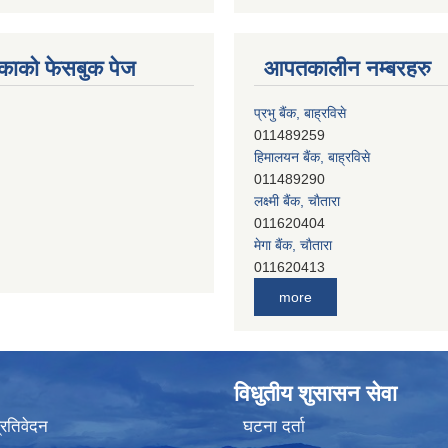
काको फेसबुक पेज
आपतकालीन नम्बरहरु
प्रभु बैंक, बाह्रविसे
011489259
हिमालयन बैंक, बाह्रविसे
011489290
लक्ष्मी बैंक, चाैतारा
011620404
मेगा बैंक, चाैतारा
011620413
जनता बैंक, चाैतारा
011620406
more
देव विकास बैंक, बाह्रविसे
011401005
देव विकास बैंक, जलविरे
011403051
सिभिल बैंक, मेलम्ची
विधुतीय शुसासन सेवा
011401055
प्रतिवेदन
घटना दर्ता
नेपाल क्रेडिट एण्ड कमर्स बैंक, चाैतारा