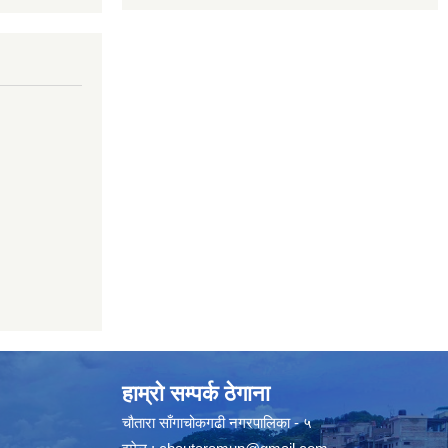
हाम्रो सम्पर्क ठेगाना
चौतारा साँगाचोकगढी नगरपालिका - ५