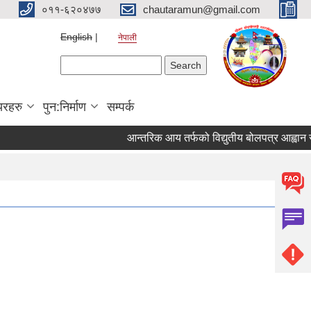
०११-६२०४७७
chautaramun@gmail.com
English
नेपाली
Search form
Search
यरहरु
पुन:निर्माण
सम्पर्क
आन्तरिक आय तर्फको विद्युतीय बोलपत्र आह्वान सम्बन्