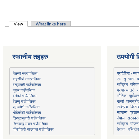
Primary tabs
View
(active tab)
What links here
स्थानीय तहहरु
उपयोगी ल
मेलम्ची नगरपालिका
प्रादेशिक/स्
बाह्रविसे नगरपालिका
जुगल गाउँपालिका
प्रधानमन्त्री 
भौतिक पूर्वाध
हेलम्बु गाउँपालिका
ऊर्जा,जलस्रो
भोटेकोशी गाउँपालिका
सामान्य प्रशा
त्रिपुरासुन्दरी गाउँपालिका
नेपाल सरकारक
लिसङ्खु पाखर गाउँपालिका
राष्ट्रिय योज
पाँचपोखरी थाङपाल गाउँपालिका
ठेगाना परिवर्तन