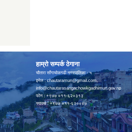
हाम्रो सम्पर्क ठेगाना
चौतारा साँगाचोकगढी नगरपालिका - ५
इमेल :
chautaramun@gmail.com
,
info@chautarasangachowkgadhimun.gov.np
फोन : +९७७ ०११-६२०३१३
फ्याक्स : +९७७ ०११-६२००४७