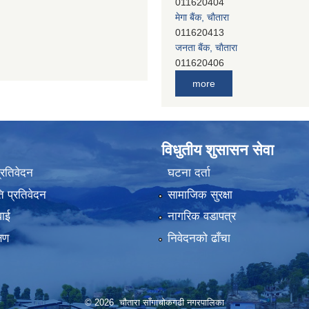
011620413
जनता बैंक, चाैतारा
011620406
देव विकास बैंक, बाह्रविसे
011401005
देव विकास बैंक, जलविरे
more
011403051
सिभिल बैंक, मेलम्ची
011401055
नेपाल क्रेडिट एण्ड कमर्स बैंक, चाैतारा
विधुतीय शुसासन सेवा
011620402
यति विकास बैंक, मांखा
प्रतिवेदन
घटना दर्ता
011482150
 प्रतिवेदन
सामाजिक सुरक्षा
प्रभु बैंक, बाह्रविसे
011489259
वाई
नागरिक वडापत्र
हिमालयन बैंक, बाह्रविसे
्षण
निवेदनको ढाँचा
011489290
© 2026 चौतारा साँगाचोकगढी नगरपालिका