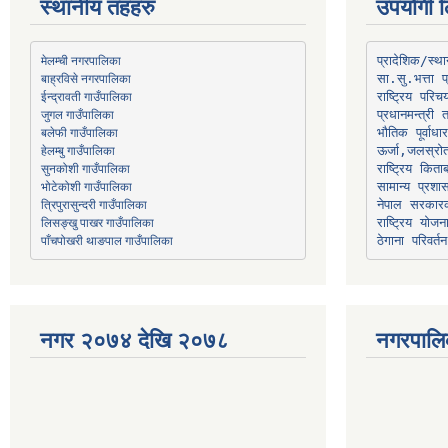
स्थानीय तहहरु
उपयोगी ल
मेलम्ची नगरपालिका
प्रादेशिक/स्
बाह्रविसे नगरपालिका
जुगल गाउँपालिका
प्रधानमन्त्री 
भौतिक पूर्वाध
हेलम्बु गाउँपालिका
ऊर्जा,जलस्रो
भोटेकोशी गाउँपालिका
सामान्य प्रशा
त्रिपुरासुन्दरी गाउँपालिका
नेपाल सरकारक
लिसङ्खु पाखर गाउँपालिका
राष्ट्रिय योज
पाँचपोखरी थाङपाल गाउँपालिका
ठेगाना परिवर्तन
नगर २०७४ देखि २०७८
नगरपालि