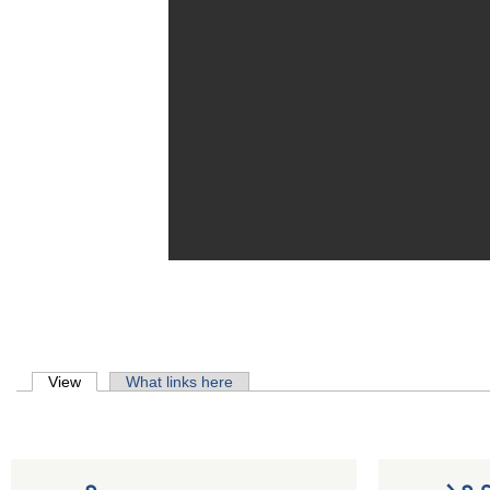
Primary tabs
View
(active tab)
What links here