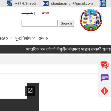
०११-६२०४७७
chautaramun@gmail.com
English
नेपाली
Search form
Search
यरहरु
पुन:निर्माण
सम्पर्क
आन्तरिक आय तर्फको विद्युतीय बोलपत्र आह्वान सम्बन्धी सूचना । (इन