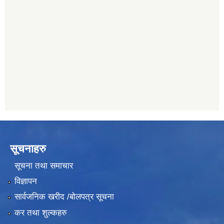
011620402
यति विकास बैंक, मांखा
011482150
प्रभु बैंक, बाह्रविसे
011489259
सूचनाहरु
सूचना तथा समाचार
विज्ञापन
सार्वजनिक खरीद /बोलपत्र सूचना
कर तथा शुल्कहरु