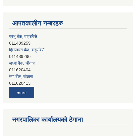
आपतकालीन नम्बरहरु
हिमालयन बैंक, बाह्रविसे
011489290
लक्ष्मी बैंक, चाैतारा
011620404
मेगा बैंक, चाैतारा
011620413
जनता बैंक, चाैतारा
011620406
देव विकास बैंक, बाह्रविसे
more
011401005
देव विकास बैंक, जलविरे
011403051
सिभिल बैंक, मेलम्ची
नगरपालिका कार्यालयको ठेगाना
011401055
नेपाल क्रेडिट एण्ड कमर्स बैंक, चाैतारा