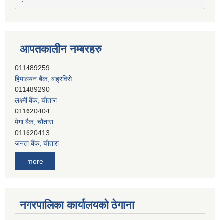
आपतकालीन नम्बरहरु
हिमालयन बैंक, बाह्रविसे
011489290
लक्ष्मी बैंक, चाैतारा
011620404
मेगा बैंक, चाैतारा
011620413
जनता बैंक, चाैतारा
011620406
देव विकास बैंक, बाह्रविसे
more
011401005
देव विकास बैंक, जलविरे
011403051
सिभिल बैंक, मेलम्ची
नगरपालिका कार्यालयको ठेगाना
011401055