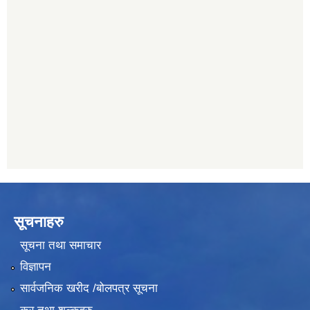
नेपाल क्रेडिट एण्ड कमर्स बैंक, चाैतारा
011620402
यति विकास बैंक, मांखा
011482150
प्रभु बैंक, बाह्रविसे
011489259
सूचनाहरु
सूचना तथा समाचार
विज्ञापन
सार्वजनिक खरीद /बोलपत्र सूचना