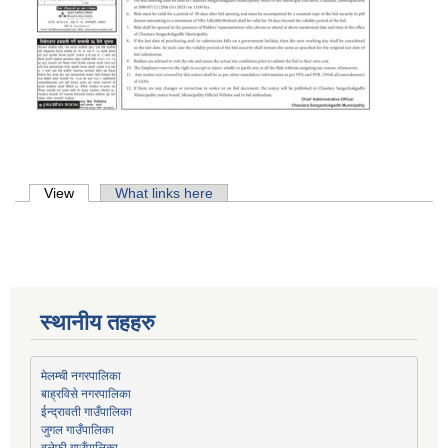
Primary tabs
View
(active tab)
What links here
स्थानीय तहहरु
मेलम्ची नगरपालिका
बाह्रविसे नगरपालिका
जुगल गाउँपालिका