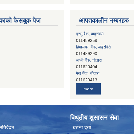
काको फेसबुक पेज
आपतकालीन नम्बरहरु
प्रभु बैंक, बाह्रविसे
011489259
हिमालयन बैंक, बाह्रविसे
011489290
लक्ष्मी बैंक, चाैतारा
011620404
मेगा बैंक, चाैतारा
011620413
जनता बैंक, चाैतारा
more
011620406
देव विकास बैंक, बाह्रविसे
011401005
देव विकास बैंक, जलविरे
विधुतीय शुसासन सेवा
011403051
सिभिल बैंक, मेलम्ची
प्रतिवेदन
घटना दर्ता
011401055