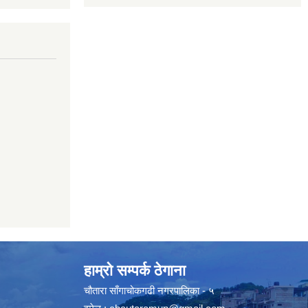
हाम्रो सम्पर्क ठेगाना
चौतारा साँगाचोकगढी नगरपालिका - ५