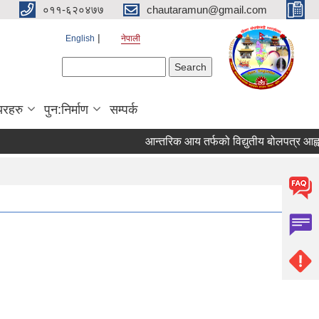
०११-६२०४७७
chautaramun@gmail.com
English
नेपाली
Search form
Search
यरहरु
पुन:निर्माण
सम्पर्क
आन्तरिक आय तर्फको विद्युतीय बोलपत्र आह्वान सम्