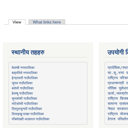
Primary tabs
View
(active tab)
What links here
स्थानीय तहहरु
उपयोगी ल
मेलम्ची नगरपालिका
प्रादेशिक/स्
बाह्रविसे नगरपालिका
जुगल गाउँपालिका
प्रधानमन्त्री 
भौतिक पूर्वाध
हेलम्बु गाउँपालिका
ऊर्जा,जलस्रो
भोटेकोशी गाउँपालिका
सामान्य प्रशा
त्रिपुरासुन्दरी गाउँपालिका
नेपाल सरकारक
लिसङ्खु पाखर गाउँपालिका
राष्ट्रिय योज
पाँचपोखरी थाङपाल गाउँपालिका
ठेगाना परिवर्तन