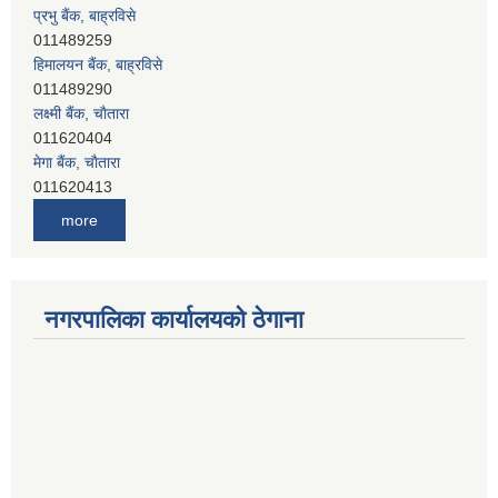
प्रभु बैंक, बाह्रविसे
011489259
हिमालयन बैंक, बाह्रविसे
011489290
लक्ष्मी बैंक, चाैतारा
011620404
मेगा बैंक, चाैतारा
011620413
जनता बैंक, चाैतारा
more
011620406
देव विकास बैंक, बाह्रविसे
011401005
देव विकास बैंक, जलविरे
नगरपालिका कार्यालयको ठेगाना
011403051
सिभिल बैंक, मेलम्ची
011401055
नेपाल क्रेडिट एण्ड कमर्स बैंक, चाैतारा
011620402
यति विकास बैंक, मांखा
011482150