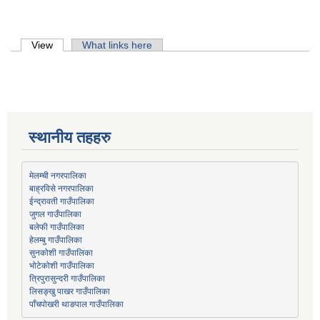
Primary tabs
View
(active tab)
What links here
स्थानीय तहहरु
मेलम्ची नगरपालिका
बाह्रविसे नगरपालिका
जुगल गाउँपालिका
हेलम्बु गाउँपालिका
भोटेकोशी गाउँपालिका
त्रिपुरासुन्दरी गाउँपालिका
लिसङ्खु पाखर गाउँपालिका
पाँचपोखरी थाङपाल गाउँपालिका