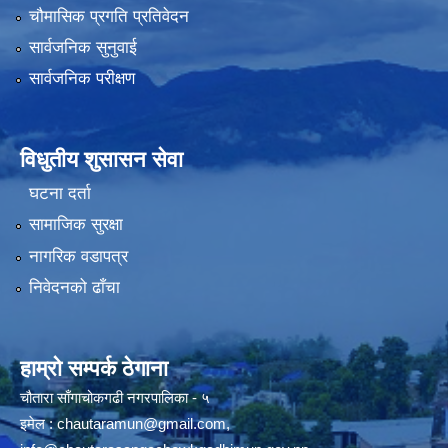
चौमासिक प्रगति प्रतिवेदन
सार्वजनिक सुनुवाई
सार्वजनिक परीक्षण
विधुतीय शुसासन सेवा
घटना दर्ता
सामाजिक सुरक्षा
नागरिक वडापत्र
निवेदनको ढाँचा
हाम्रो सम्पर्क ठेगाना
चौतारा साँगाचोकगढी नगरपालिका - ५
इमेल :
chautaramun@gmail.com
,