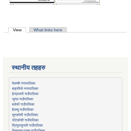
Primary tabs
View
(active tab)
What links here
स्थानीय तहहरु
मेलम्ची नगरपालिका
बाह्रविसे नगरपालिका
जुगल गाउँपालिका
हेलम्बु गाउँपालिका
भोटेकोशी गाउँपालिका
त्रिपुरासुन्दरी गाउँपालिका
लिसङ्खु पाखर गाउँपालिका