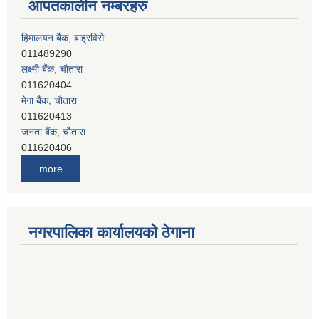
आपतकालीन नम्बरहरु
हिमालयन बैंक, बाह्रविसे
011489290
लक्ष्मी बैंक, चाैतारा
011620404
मेगा बैंक, चाैतारा
011620413
जनता बैंक, चाैतारा
011620406
देव विकास बैंक, बाह्रविसे
more
011401005
देव विकास बैंक, जलविरे
011403051
सिभिल बैंक, मेलम्ची
नगरपालिका कार्यालयको ठेगाना
011401055
नेपाल क्रेडिट एण्ड कमर्स बैंक, चाैतारा
011620402
यति विकास बैंक, मांखा
011482150