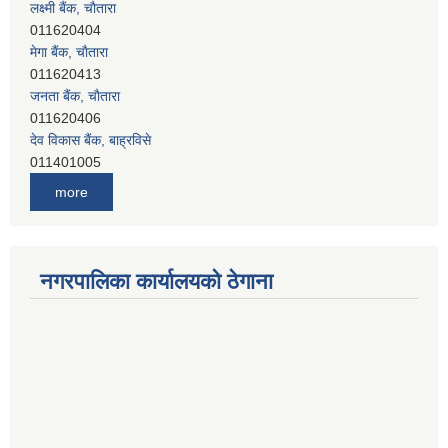
लक्ष्मी बैंक, चाैतारा
011620404
मेगा बैंक, चाैतारा
011620413
जनता बैंक, चाैतारा
011620406
देव विकास बैंक, बाह्रविसे
011401005
देव विकास बैंक, जलविरे
more
011403051
सिभिल बैंक, मेलम्ची
011401055
नेपाल क्रेडिट एण्ड कमर्स बैंक, चाैतारा
नगरपालिका कार्यालयको ठेगाना
011620402
यति विकास बैंक, मांखा
011482150
प्रभु बैंक, बाह्रविसे
011489259
हिमालयन बैंक, बाह्रविसे
011489290