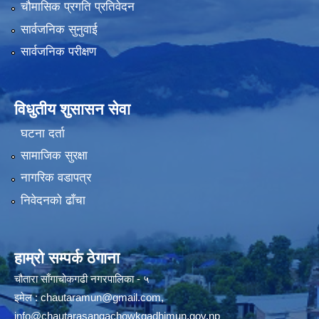
चौमासिक प्रगति प्रतिवेदन
सार्वजनिक सुनुवाई
सार्वजनिक परीक्षण
विधुतीय शुसासन सेवा
घटना दर्ता
सामाजिक सुरक्षा
नागरिक वडापत्र
निवेदनको ढाँचा
हाम्रो सम्पर्क ठेगाना
चौतारा साँगाचोकगढी नगरपालिका - ५
इमेल :
chautaramun@gmail.com
,
info@chautarasangachowkgadhimun.gov.np