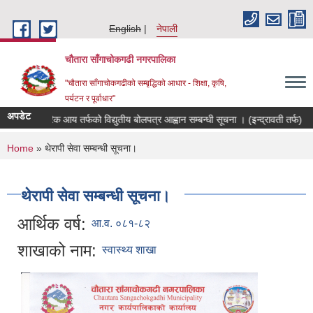
Skip to main content
English
नेपाली
चौतारा साँगाचोकगढी नगरपालिका
"चौतारा साँगाचोकगढीको सम्बृद्धिको आधार - शिक्षा, कृषि,
पर्यटन र पूर्वाधार"
अपडेट
आन्तरिक आय तर्फको विद्युतीय बोलपत्र आह्वान सम्बन्धी सूचना । (इन्द्रावती तर्फ)
You are here
Home
» थेरापी सेवा सम्बन्धी सूचना।
थेरापी सेवा सम्बन्धी सूचना।
आर्थिक वर्ष:
आ.व. ०८१-८२
शाखाको नाम:
स्वास्थ्य शाखा