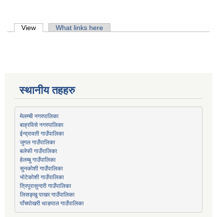
Primary tabs
View
(active tab)
What links here
स्थानीय तहहरु
मेलम्ची नगरपालिका
बाह्रविसे नगरपालिका
जुगल गाउँपालिका
हेलम्बु गाउँपालिका
भोटेकोशी गाउँपालिका
त्रिपुरासुन्दरी गाउँपालिका
लिसङ्खु पाखर गाउँपालिका
पाँचपोखरी थाङपाल गाउँपालिका