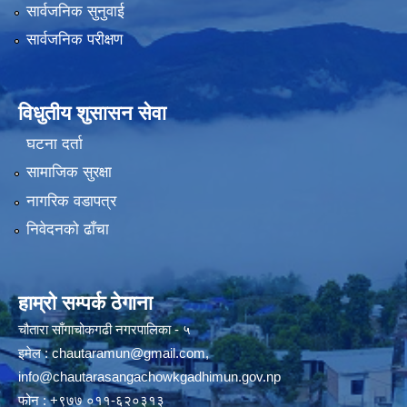
सार्वजनिक सुनुवाई
सार्वजनिक परीक्षण
विधुतीय शुसासन सेवा
घटना दर्ता
सामाजिक सुरक्षा
नागरिक वडापत्र
निवेदनको ढाँचा
हाम्रो सम्पर्क ठेगाना
चौतारा साँगाचोकगढी नगरपालिका - ५
इमेल :
chautaramun@gmail.com
,
info@chautarasangachowkgadhimun.gov.np
फोन : +९७७ ०११-६२०३१३