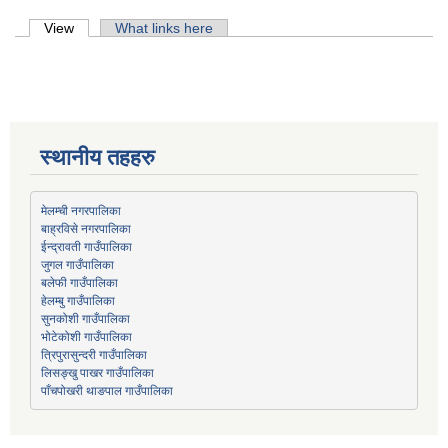
Primary tabs
View
(active tab)
What links here
स्थानीय तहहरु
मेलम्ची नगरपालिका
बाह्रविसे नगरपालिका
जुगल गाउँपालिका
हेलम्बु गाउँपालिका
भोटेकोशी गाउँपालिका
त्रिपुरासुन्दरी गाउँपालिका
लिसङ्खु पाखर गाउँपालिका
पाँचपोखरी थाङपाल गाउँपालिका