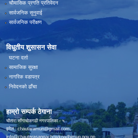
चौमासिक प्रगति प्रतिवेदन
सार्वजनिक सुनुवाई
सार्वजनिक परीक्षण
विधुतीय शुसासन सेवा
घटना दर्ता
सामाजिक सुरक्षा
नागरिक वडापत्र
निवेदनको ढाँचा
हाम्रो सम्पर्क ठेगाना
चौतारा साँगाचोकगढी नगरपालिका - ५
इमेल :
chautaramun@gmail.com
,
info@chautarasangachowkgadhimun.gov.np