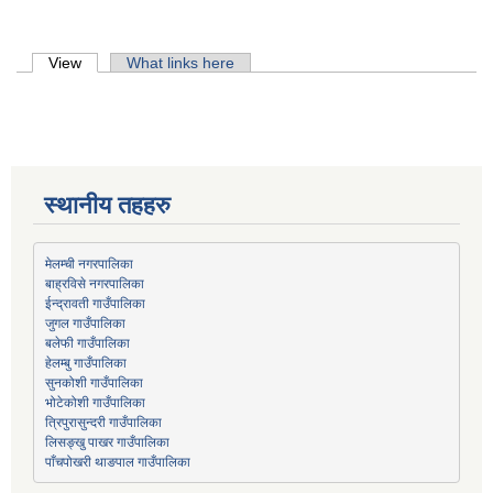
Primary tabs
View
(active tab)
What links here
स्थानीय तहहरु
मेलम्ची नगरपालिका
बाह्रविसे नगरपालिका
जुगल गाउँपालिका
हेलम्बु गाउँपालिका
भोटेकोशी गाउँपालिका
त्रिपुरासुन्दरी गाउँपालिका
लिसङ्खु पाखर गाउँपालिका
पाँचपोखरी थाङपाल गाउँपालिका