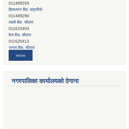
हिमालयन बैंक, बाह्रविसे
011489290
लक्ष्मी बैंक, चाैतारा
011620404
मेगा बैंक, चाैतारा
011620413
जनता बैंक, चाैतारा
011620406
देव विकास बैंक, बाह्रविसे
more
011401005
देव विकास बैंक, जलविरे
011403051
सिभिल बैंक, मेलम्ची
नगरपालिका कार्यालयको ठेगाना
011401055
नेपाल क्रेडिट एण्ड कमर्स बैंक, चाैतारा
011620402
यति विकास बैंक, मांखा
011482150
प्रभु बैंक, बाह्रविसे
011489259