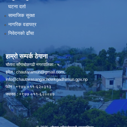
घटना दर्ता
सामाजिक सुरक्षा
नागरिक वडापत्र
निवेदनको ढाँचा
हाम्रो सम्पर्क ठेगाना
चौतारा साँगाचोकगढी नगरपालिका - ५
इमेल :
chautaramun@gmail.com
,
info@chautarasangachowkgadhimun.gov.np
फोन : +९७७ ०११-६२०३१३
फ्याक्स : +९७७ ०११-६२००४७