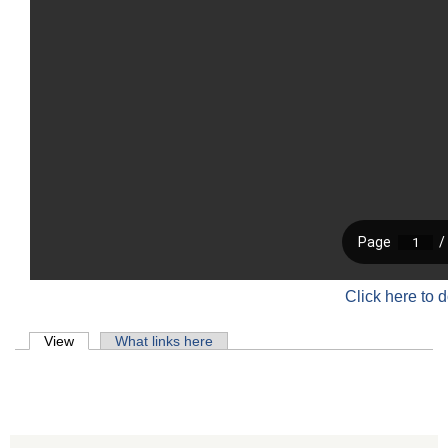
Click here to 
Primary tabs
View
(active tab)
What links here