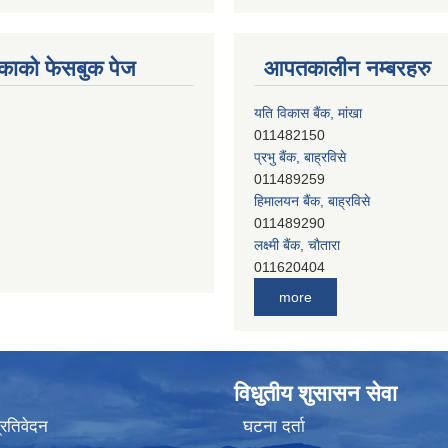
काको फेसबुक पेज
आपतकालीन नम्बरहरु
यति विकास बैंक, मांखा
011482150
प्रभु बैंक, बाह्रविसे
011489259
हिमालयन बैंक, बाह्रविसे
011489290
लक्ष्मी बैंक, चाैतारा
011620404
मेगा बैंक, चाैतारा
more
011620413
जनता बैंक, चाैतारा
011620406
देव विकास बैंक, बाह्रविसे
विधुतीय शुसासन सेवा
011401005
देव विकास बैंक, जलविरे
प्रतिवेदन
घटना दर्ता
011403051