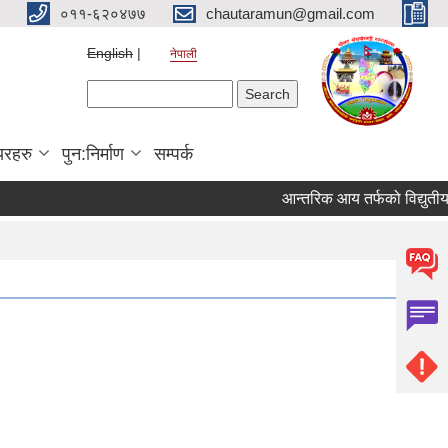
०११-६२०४७७
chautaramun@gmail.com
English
नेपाली
Search form
Search
यरहरु
पुन:निर्माण
सम्पर्क
आन्तरिक आय तर्फको विद्युतीय बोलपत