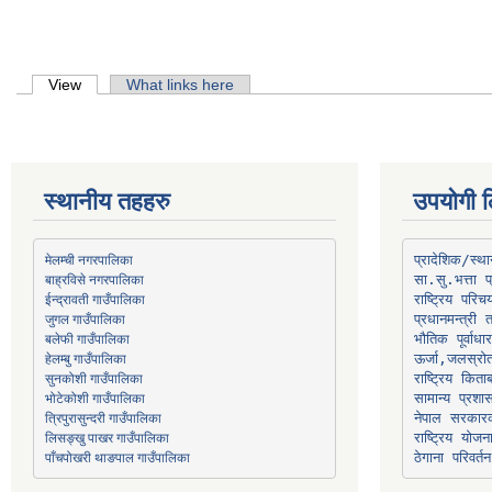
Primary tabs
View
(active tab)
What links here
स्थानीय तहहरु
उपयोगी ल
मेलम्ची नगरपालिका
प्रादेशिक/स्
बाह्रविसे नगरपालिका
जुगल गाउँपालिका
प्रधानमन्त्री 
भौतिक पूर्वाध
हेलम्बु गाउँपालिका
ऊर्जा,जलस्रो
भोटेकोशी गाउँपालिका
सामान्य प्रशा
त्रिपुरासुन्दरी गाउँपालिका
नेपाल सरकारक
लिसङ्खु पाखर गाउँपालिका
राष्ट्रिय योज
पाँचपोखरी थाङपाल गाउँपालिका
ठेगाना परिवर्तन