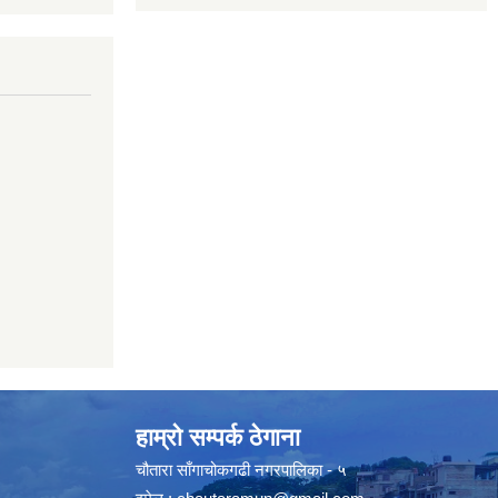
हाम्रो सम्पर्क ठेगाना
चौतारा साँगाचोकगढी नगरपालिका - ५