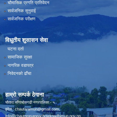
चौमासिक प्रगति प्रतिवेदन
सार्वजनिक सुनुवाई
सार्वजनिक परीक्षण
विधुतीय शुसासन सेवा
घटना दर्ता
सामाजिक सुरक्षा
नागरिक वडापत्र
निवेदनको ढाँचा
हाम्रो सम्पर्क ठेगाना
चौतारा साँगाचोकगढी नगरपालिका - ५
इमेल :
chautaramun@gmail.com
,
info@chautarasangachowkgadhimun.gov.np