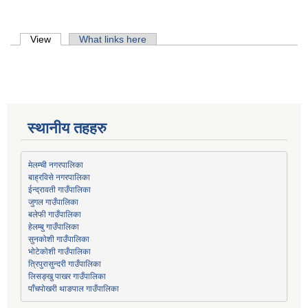
Primary tabs
View
(active tab)
What links here
स्थानीय तहहरु
मेलम्ची नगरपालिका
बाह्रविसे नगरपालिका
जुगल गाउँपालिका
हेलम्बु गाउँपालिका
भोटेकोशी गाउँपालिका
त्रिपुरासुन्दरी गाउँपालिका
लिसङ्खु पाखर गाउँपालिका
पाँचपोखरी थाङपाल गाउँपालिका