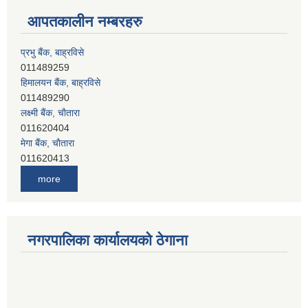
आपतकालीन नम्बरहरु
हिमालयन बैंक, बाह्रविसे
011489290
लक्ष्मी बैंक, चाैतारा
011620404
मेगा बैंक, चाैतारा
011620413
जनता बैंक, चाैतारा
011620406
देव विकास बैंक, बाह्रविसे
more
011401005
देव विकास बैंक, जलविरे
011403051
सिभिल बैंक, मेलम्ची
नगरपालिका कार्यालयको ठेगाना
011401055
नेपाल क्रेडिट एण्ड कमर्स बैंक, चाैतारा
011620402
यति विकास बैंक, मांखा