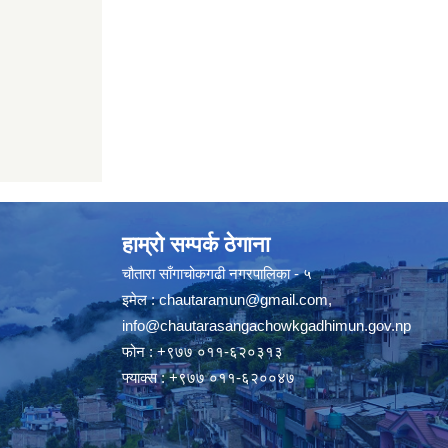
हाम्रो सम्पर्क ठेगाना
चौतारा साँगाचोकगढी नगरपालिका - ५
इमेल :
chautaramun@gmail.com
,
info@chautarasangachowkgadhimun.gov.np
फोन : +९७७ ०११-६२०३१३
फ्याक्स : +९७७ ०११-६२००४७