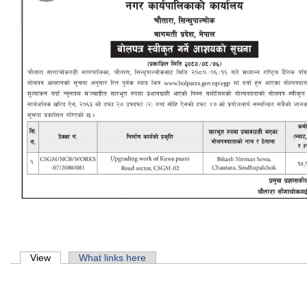
Primary tabs
View
(active tab)
What links here