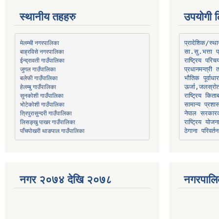
स्थानीय तहहरु
उपयोगी ल
मेलम्ची नगरपालिका
प्रादेशिक/स्
बाह्रविसे नगरपालिका
जुगल गाउँपालिका
प्रधानमन्त्री 
भौतिक पूर्वाध
हेलम्बु गाउँपालिका
ऊर्जा,जलस्रो
भोटेकोशी गाउँपालिका
सामान्य प्रशा
त्रिपुरासुन्दरी गाउँपालिका
नेपाल सरकारक
लिसङ्खु पाखर गाउँपालिका
राष्ट्रिय योज
पाँचपोखरी थाङपाल गाउँपालिका
ठेगाना परिवर्तन
नगर २०७४ देखि २०७८
नगरपालि