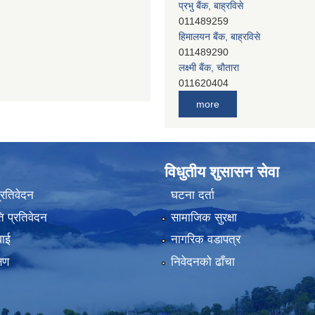
प्रभु बैंक, बाह्रविसे
011489259
हिमालयन बैंक, बाह्रविसे
011489290
लक्ष्मी बैंक, चाैतारा
011620404
मेगा बैंक, चाैतारा
more
011620413
जनता बैंक, चाैतारा
011620406
देव विकास बैंक, बाह्रविसे
विधुतीय शुसासन सेवा
011401005
देव विकास बैंक, जलविरे
प्रतिवेदन
घटना दर्ता
011403051
 प्रतिवेदन
सामाजिक सुरक्षा
सिभिल बैंक, मेलम्ची
011401055
वाई
नागरिक वडापत्र
नेपाल क्रेडिट एण्ड कमर्स बैंक, चाैतारा
्षण
निवेदनको ढाँचा
011620402