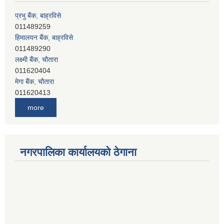
011489259
हिमालयन बैंक, बाह्रविसे
011489290
लक्ष्मी बैंक, चाैतारा
011620404
मेगा बैंक, चाैतारा
011620413
जनता बैंक, चाैतारा
011620406
more
देव विकास बैंक, बाह्रविसे
011401005
देव विकास बैंक, जलविरे
011403051
नगरपालिका कार्यालयको ठेगाना
सिभिल बैंक, मेलम्ची
011401055
नेपाल क्रेडिट एण्ड कमर्स बैंक, चाैतारा
011620402
यति विकास बैंक, मांखा
011482150
प्रभु बैंक, बाह्रविसे