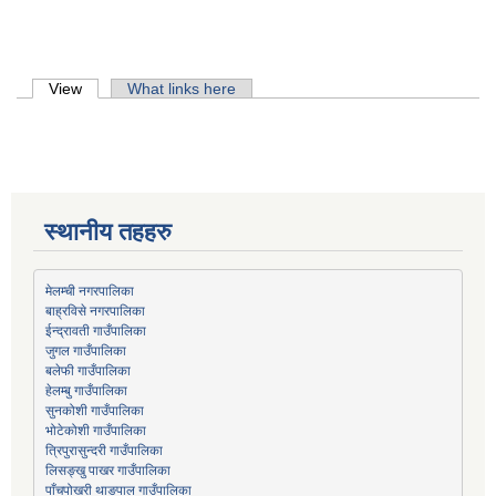
Primary tabs
View
(active tab)
What links here
स्थानीय तहहरु
मेलम्ची नगरपालिका
बाह्रविसे नगरपालिका
जुगल गाउँपालिका
हेलम्बु गाउँपालिका
भोटेकोशी गाउँपालिका
त्रिपुरासुन्दरी गाउँपालिका
लिसङ्खु पाखर गाउँपालिका
पाँचपोखरी थाङपाल गाउँपालिका