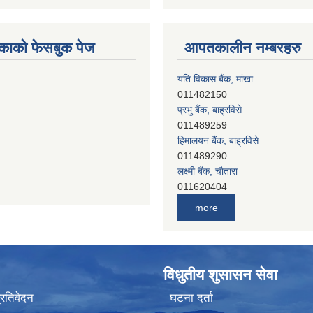
काको फेसबुक पेज
आपतकालीन नम्बरहरु
यति विकास बैंक, मांखा
011482150
प्रभु बैंक, बाह्रविसे
011489259
हिमालयन बैंक, बाह्रविसे
011489290
लक्ष्मी बैंक, चाैतारा
011620404
मेगा बैंक, चाैतारा
more
011620413
जनता बैंक, चाैतारा
011620406
देव विकास बैंक, बाह्रविसे
विधुतीय शुसासन सेवा
011401005
देव विकास बैंक, जलविरे
प्रतिवेदन
घटना दर्ता
011403051