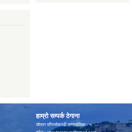
हाम्रो सम्पर्क ठेगाना
चौतारा साँगाचोकगढी नगरपालिका - ५