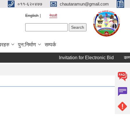
०११-६२०४७७
chautaramun@gmail.com
English
नेपाली
Search form
Search
यरहरु
पुन:निर्माण
सम्पर्क
Invitation for Electronic Bid
कम्प्यु