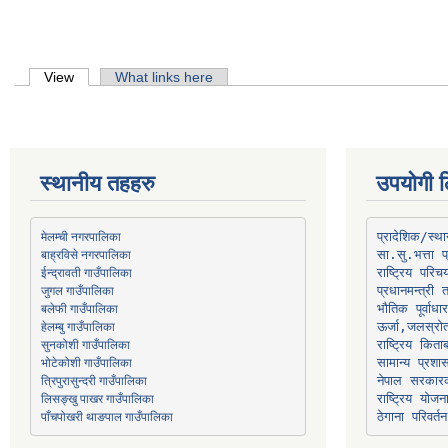
Primary tabs
View
(active tab)
What links here
स्थानीय तहहरु
उपयोगी ल
मेलम्ची नगरपालिका
प्रादेशिक/स्
बाह्रविसे नगरपालिका
जुगल गाउँपालिका
प्रधानमन्त्री 
भौतिक पूर्वाध
हेलम्बु गाउँपालिका
ऊर्जा,जलस्रो
भोटेकोशी गाउँपालिका
सामान्य प्रशा
त्रिपुरासुन्दरी गाउँपालिका
नेपाल सरकारक
लिसङ्खु पाखर गाउँपालिका
राष्ट्रिय योज
पाँचपोखरी थाङपाल गाउँपालिका
ठेगाना परिवर्तन