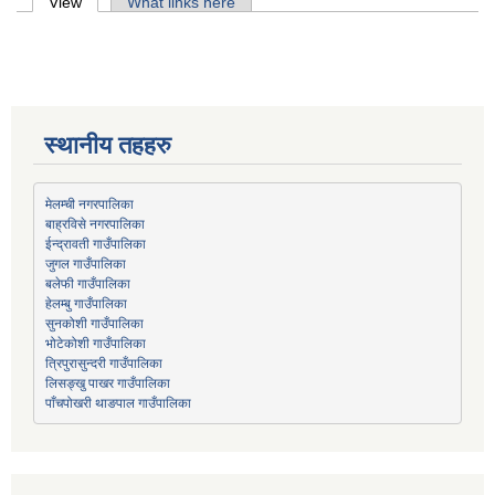
Primary tabs
View
(active tab)
What links here
स्थानीय तहहरु
मेलम्ची नगरपालिका
बाह्रविसे नगरपालिका
जुगल गाउँपालिका
हेलम्बु गाउँपालिका
भोटेकोशी गाउँपालिका
त्रिपुरासुन्दरी गाउँपालिका
लिसङ्खु पाखर गाउँपालिका
पाँचपोखरी थाङपाल गाउँपालिका