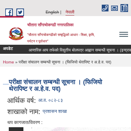
Skip to main content
English
नेपाली
चौतारा साँगाचोकगढी नगरपालिका
"चौतारा साँगाचोकगढीको सम्बृद्धिको आधार - शिक्षा, कृषि,
पर्यटन र पूर्वाधार"
अपडेट
आन्तरिक आय तर्फको विद्युतीय बोलपत्र आह्वान सम्बन्धी सूचना । (इन्द्रावती त
You are here
Home
» परीक्षा संचालन सम्बन्धी सूचना । (फिजियो थेरापिष्ट र अ.हे.व. पद)
परीक्षा संचालन सम्बन्धी सूचना । (फिजियो
थेरापिष्ट र अ.हे.व. पद)
आर्थिक वर्ष:
आ.व. ०८२-८३
शाखाको नाम:
प्रशासन शाखा
थप कागजात/विवरण :