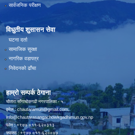
सार्वजनिक परीक्षण
विधुतीय शुसासन सेवा
घटना दर्ता
सामाजिक सुरक्षा
नागरिक वडापत्र
निवेदनको ढाँचा
हाम्रो सम्पर्क ठेगाना
चौतारा साँगाचोकगढी नगरपालिका - ५
इमेल :
chautaramun@gmail.com
,
info@chautarasangachowkgadhimun.gov.np
फोन : +९७७ ०११-६२०३१३
फ्याक्स : +९७७ ०११-६२००४७