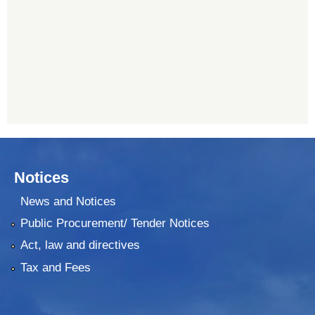
011482150
प्रभु बैंक, बाह्रविसे
011489259
Notices
News and Notices
Public Procurement/ Tender Notices
Act, law and directives
Tax and Fees