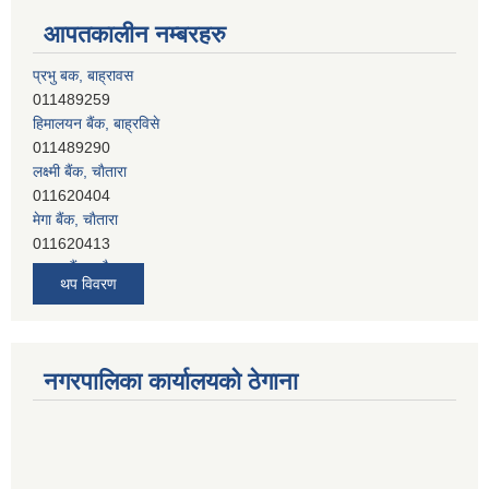
आपतकालीन नम्बरहरु
हिमालयन बैंक, बाह्रविसे
011489290
लक्ष्मी बैंक, चाैतारा
011620404
मेगा बैंक, चाैतारा
011620413
जनता बैंक, चाैतारा
011620406
देव विकास बैंक, बाह्रविसे
थप विवरण
011401005
देव विकास बैंक, जलविरे
011403051
सिभिल बैंक, मेलम्ची
नगरपालिका कार्यालयको ठेगाना
011401055
नेपाल क्रेडिट एण्ड कमर्स बैंक, चाैतारा
011620402
यति विकास बैंक, मांखा