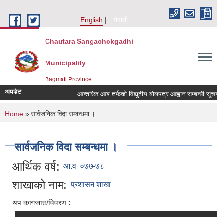
Skip to main content
English
नेपाली
Chautara Sangachokgadhi
Municipality
Bagmati Province
अपडेट
आन्तरिक आय तर्फको विद्युतीय बोलपत्र आह्वान सम्बन्धी सूचना । 
You are here
Home
» सार्वजनिक विदा सम्बन्धमा ।
सार्वजनिक विदा सम्बन्धमा ।
आर्थिक वर्ष:
आ.व. ०७७-७८
शाखाको नाम:
प्रशासन शाखा
थप कागजात/विवरण :