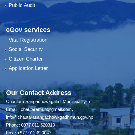
Public Audit
eGov services
Vital Registration
Social Security
Citizen Charter
Application Letter
Our Contact Address
Chautara Sangachowkgahdi Municipality-5
Email :
chautaramun@gmail.com
,
info@chautarasangachowkgadhimun.gov.np
Phone: 0977 011-620313
Fax : +977 011-620047