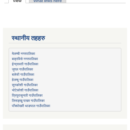
Primary tabs
View
(active tab)
What links here
स्थानीय तहहरु
मेलम्ची नगरपालिका
बाह्रविसे नगरपालिका
जुगल गाउँपालिका
हेलम्बु गाउँपालिका
भोटेकोशी गाउँपालिका
त्रिपुरासुन्दरी गाउँपालिका
लिसङ्खु पाखर गाउँपालिका
पाँचपोखरी थाङपाल गाउँपालिका