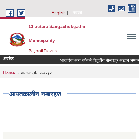
Skip to main content
English
नेपाली
Chautara Sangachokgadhi
Municipality
Bagmati Province
अपडेट
आन्तरिक आय तर्फको विद्युतीय बोलपत्र आह्वान सम्बन्धी स
You are here
Home
» आपतकालीन नम्बरहरु
आपतकालीन नम्बरहरु