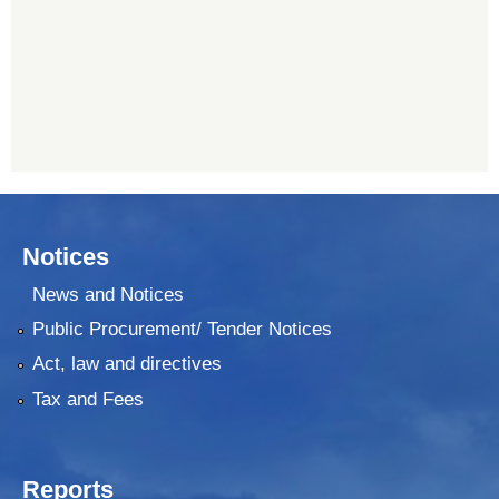
यति विकास बैंक, मांखा
011482150
Notices
News and Notices
Public Procurement/ Tender Notices
Act, law and directives
Tax and Fees
Reports