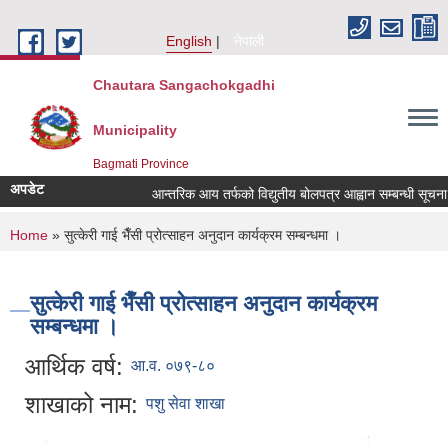
Skip to main content
English
नेपाली
Chautara Sangachokgadhi
Municipality
Bagmati Province
अपडेट
आन्तरिक आय तर्फको विद्युतीय बोलपत्र आह्वान सम्बन्धी सूचना । (इ
You are here
Home
» सुत्केरी गाई भैँसी प्रोत्साहन अनुदान कार्यक्रम सम्बन्धमा ।
सुत्केरी गाई भैँसी प्रोत्साहन अनुदान कार्यक्रम
सम्बन्धमा ।
आर्थिक वर्ष:
आ.व. ०७९-८०
शाखाको नाम:
पशु सेवा शाखा