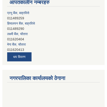
आपतकालीन नम्बरहरु
प्रभु बैंक, बाह्रविसे
011489259
हिमालयन बैंक, बाह्रविसे
011489290
लक्ष्मी बैंक, चाैतारा
011620404
मेगा बैंक, चाैतारा
011620413
जनता बैंक, चाैतारा
थप विवरण
011620406
देव विकास बैंक, बाह्रविसे
011401005
देव विकास बैंक, जलविरे
नगरपालिका कार्यालयको ठेगाना
011403051
सिभिल बैंक, मेलम्ची
011401055
नेपाल क्रेडिट एण्ड कमर्स बैंक, चाैतारा
011620402