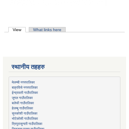
Primary tabs
View
(active tab)
What links here
स्थानीय तहहरु
मेलम्ची नगरपालिका
बाह्रविसे नगरपालिका
जुगल गाउँपालिका
हेलम्बु गाउँपालिका
भोटेकोशी गाउँपालिका
त्रिपुरासुन्दरी गाउँपालिका
लिसङ्खु पाखर गाउँपालिका