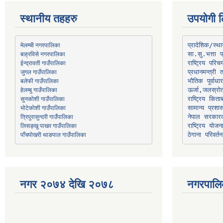
स्थानीय तहहरु
उपयोगी ल
मेलम्ची नगरपालिका
प्रादेशिक/स्
बाह्रविसे नगरपालिका
जुगल गाउँपालिका
प्रधानमन्त्री 
भौतिक पूर्वाध
हेलम्बु गाउँपालिका
ऊर्जा,जलस्रो
भोटेकोशी गाउँपालिका
सामान्य प्रशा
त्रिपुरासुन्दरी गाउँपालिका
नेपाल सरकारक
लिसङ्खु पाखर गाउँपालिका
राष्ट्रिय योज
पाँचपोखरी थाङपाल गाउँपालिका
ठेगाना परिवर्तन
नगर २०७४ देखि २०७८
नगरपालि