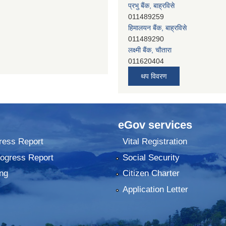
हिमालयन बैंक, बाह्रविसे
011489290
लक्ष्मी बैंक, चाैतारा
011620404
मेगा बैंक, चाैतारा
011620413
थप विवरण
जनता बैंक, चाैतारा
011620406
देव विकास बैंक, बाह्रविसे
011401005
देव विकास बैंक, जलविरे
eGov services
011403051
ress Report
Vital Registration
सिभिल बैंक, मेलम्ची
011401055
rogress Report
Social Security
नेपाल क्रेडिट एण्ड कमर्स बैंक, चाैतारा
ng
Citizen Charter
011620402
यति विकास बैंक, मांखा
Application Letter
011482150