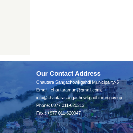
Our Contact Address
Chautara Sangachowkgahdi Municipality-5
Email :
chautaramun@gmail.com
,
info@chautarasangachowkgadhimun.gov.np
Phone: 0977 011-620313
Fax : +977 011-620047