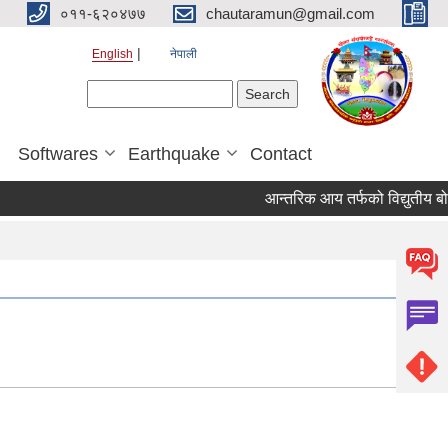
०११-६२०४७७
chautaramun@gmail.com
English
नेपाली
Search form
Search
Softwares
Earthquake
Contact
आन्तरिक आय तर्फको विद्युतीय बोलपत्