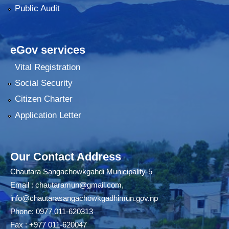
Public Audit
eGov services
Vital Registration
Social Security
Citizen Charter
Application Letter
Our Contact Address
Chautara Sangachowkgahdi Municipality-5
Email :
chautaramun@gmail.com
,
info@chautarasangachowkgadhimun.gov.np
Phone: 0977 011-620313
Fax : +977 011-620047