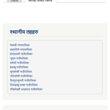
Primary tabs
View
What links here
(active tab)
स्थानीय तहहरु
मेलम्ची नगरपालिका
बाह्रविसे नगरपालिका
जुगल गाउँपालिका
हेलम्बु गाउँपालिका
भोटेकोशी गाउँपालिका
त्रिपुरासुन्दरी गाउँपालिका
लिसङ्खु पाखर गाउँपालिका
पाँचपोखरी थाङपाल गाउँपालिका