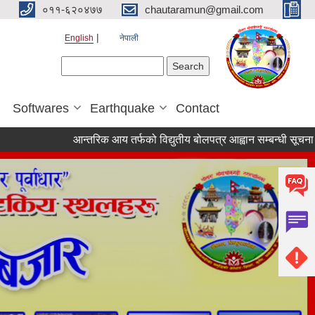
०११-६२०४७७
chautaramun@gmail.com
English
नेपाली
Search form
Search
Softwares
Earthquake
Contact
आन्तरिक आय तर्फको विद्युतीय बोलपत्र आह्वान सम्बन्धी सूचना । (इन्द्राव