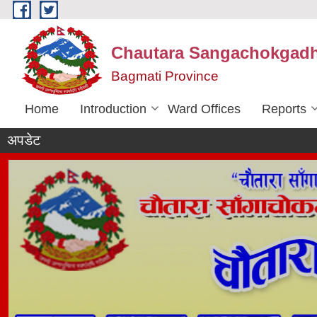
Skip to main content
Chautara Sangachokgadhi
Bagmati Province
Home
Introduction
Ward Offices
Reports
अपडेट