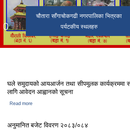
चौतारा साँगाचोकगढी नगरपालिका भित्रका
गौराती भीमेश्वर मन्दिर
चौतारा बजारबाट देखिने रमणीय जुगल हिमाल
चौतारा बजार
पर्यटकीय स्थलहरु
विद्यालयको कार्यक्रममा चौतारा साँगाचोकगढी
बुद्ध पार्कको सुन्दर दृष्य
नगरपालिकाका नगरप्रमुख र उपप्रमुख
घले समुदायको आयआर्जन तथा सीपमुलक कार्यक्रममा 
लागि आवेदन आह्वानको सूचना
Read more
about घले समुदायको आयआर्जन तथा सीपमुलक कार्यक्रमम
आवेदन आह्वानको सूचना
अनुमानित बजेट विवरण २०८३/०८४