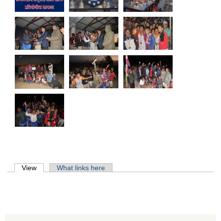
Primary tabs
View
(active tab)
What links here