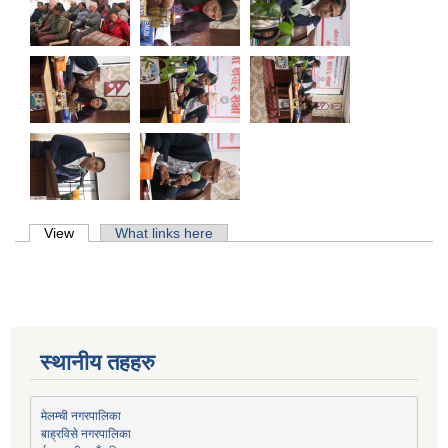
Primary tabs
View
(active tab)
What links here
स्थानीय तहहरु
मेलम्ची नगरपालिका
बाह्रविसे नगरपालिका