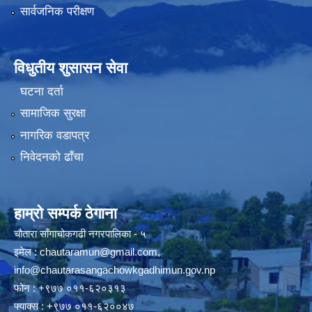
सार्वजनिक परीक्षण
विधुतीय शुसासन सेवा
घटना दर्ता
सामाजिक सुरक्षा
नागरिक वडापत्र
निवेदनको ढाँचा
हाम्रो सम्पर्क ठेगाना
चौतारा साँगाचोकगढी नगरपालिका - ५
इमेल :
chautaramun@gmail.com
,
info@chautarasangachowkgadhimun.gov.np
फोन : +९७७ ०११-६२०३१३
फ्याक्स : +९७७ ०११-६२००४७