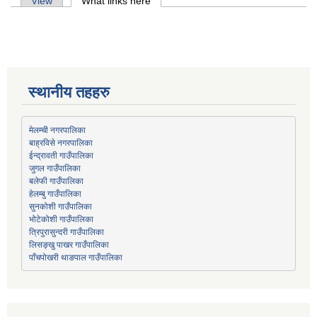
Primary tabs
View
What links here
(active tab)
स्थानीय तहहरु
मेलम्ची नगरपालिका
बाह्रविसे नगरपालिका
जुगल गाउँपालिका
हेलम्बु गाउँपालिका
भोटेकोशी गाउँपालिका
त्रिपुरासुन्दरी गाउँपालिका
लिसङ्खु पाखर गाउँपालिका
पाँचपोखरी थाङपाल गाउँपालिका