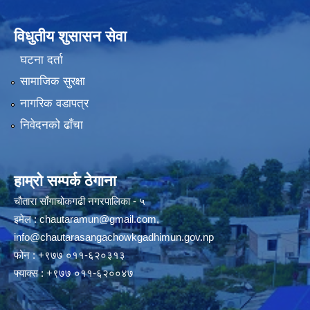
विधुतीय शुसासन सेवा
घटना दर्ता
सामाजिक सुरक्षा
नागरिक वडापत्र
निवेदनको ढाँचा
हाम्रो सम्पर्क ठेगाना
चौतारा साँगाचोकगढी नगरपालिका - ५
इमेल :
chautaramun@gmail.com
,
info@chautarasangachowkgadhimun.gov.np
फोन : +९७७ ०११-६२०३१३
फ्याक्स : +९७७ ०११-६२००४७