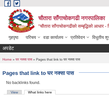
Skip to main content
चौतारा साँगाचोकगढी नगरपालिका
"चौतारा साँगाचोकगढीको सम्बृद्धिको आधार - शिक्
गृहपृष्ठ
परिचय
वडा कार्यालय
प्रतिवेदन
विधुतीय श
अपडेट
You are here
Home
»
घर नक्सा पास
» Pages that link to घर नक्सा पास
Pages that link to घर नक्सा पास
No backlinks found.
Primary tabs
View
What links here
(active tab)