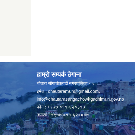
हाम्रो सम्पर्क ठेगाना
चौतारा साँगाचोकगढी नगरपालिका - ५
इमेल :
chautaramun@gmail.com
,
info@chautarasangachowkgadhimun.gov.np
फोन : +९७७ ०११-६२०३१३
फ्याक्स : +९७७ ०११-६२००४७