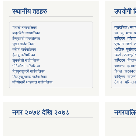
स्थानीय तहहरु
उपयोगी ल
मेलम्ची नगरपालिका
प्रादेशिक/स्
बाह्रविसे नगरपालिका
जुगल गाउँपालिका
प्रधानमन्त्री 
भौतिक पूर्वाध
हेलम्बु गाउँपालिका
ऊर्जा,जलस्रो
भोटेकोशी गाउँपालिका
सामान्य प्रशा
त्रिपुरासुन्दरी गाउँपालिका
नेपाल सरकारक
लिसङ्खु पाखर गाउँपालिका
राष्ट्रिय योज
पाँचपोखरी थाङपाल गाउँपालिका
ठेगाना परिवर्तन
नगर २०७४ देखि २०७८
नगरपालि