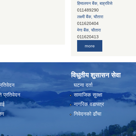
हिमालयन बैंक, बाह्रविसे
011489290
लक्ष्मी बैंक, चाैतारा
011620404
मेगा बैंक, चाैतारा
011620413
जनता बैंक, चाैतारा
more
011620406
देव विकास बैंक, बाह्रविसे
011401005
देव विकास बैंक, जलविरे
विधुतीय शुसासन सेवा
011403051
सिभिल बैंक, मेलम्ची
प्रतिवेदन
घटना दर्ता
011401055
 प्रतिवेदन
सामाजिक सुरक्षा
नेपाल क्रेडिट एण्ड कमर्स बैंक, चाैतारा
011620402
वाई
नागरिक वडापत्र
यति विकास बैंक, मांखा
्षण
निवेदनको ढाँचा
011482150